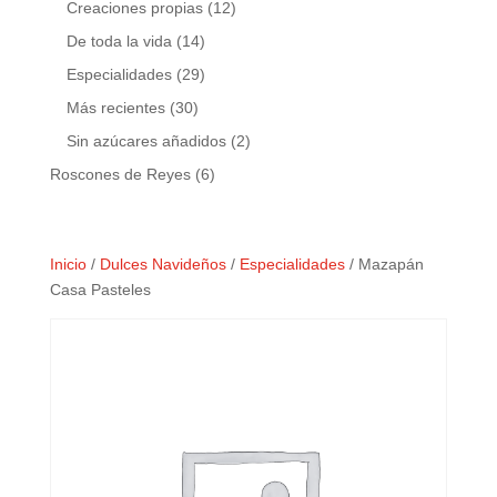
12
Creaciones propias
12
productos
14
De toda la vida
14
productos
29
Especialidades
29
productos
30
Más recientes
30
productos
2
Sin azúcares añadidos
2
productos
6
Roscones de Reyes
6
productos
Inicio
/
Dulces Navideños
/
Especialidades
/ Mazapán
Casa Pasteles